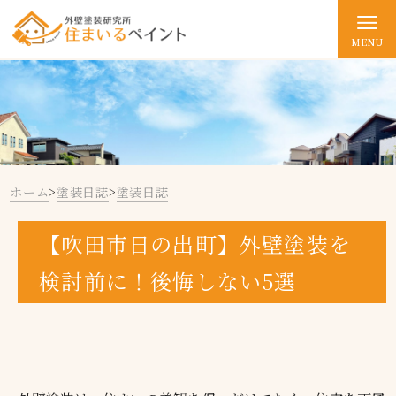
MENU
ホーム
>
塗装日誌
>
塗装日誌
【吹田市日の出町】外壁塗装を
検討前に！後悔しない5選