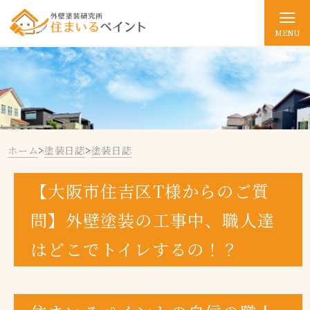
MENU
ホーム
>
塗装日誌
>
塗装日誌
【大阪市住吉区T様からのご質
問】外壁塗装の工事中、職人達
はどこでトイレするの！？