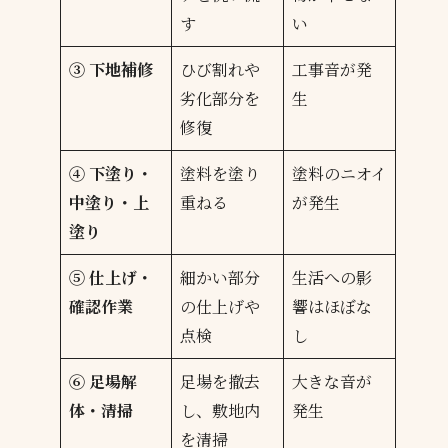
す
い
③ 下地補修
ひび割れや
工事音が発
劣化部分を
生
修復
④ 下塗り・
塗料を塗り
塗料のニオイ
中塗り・上
重ねる
が発生
塗り
⑤ 仕上げ・
細かい部分
生活への影
確認作業
の仕上げや
響はほぼな
点検
し
⑥ 足場解
足場を撤去
大きな音が
体・清掃
し、敷地内
発生
を清掃