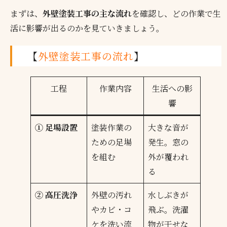
まずは、
外壁塗装工事の主な流れ
を確認し、どの作業で生
活に影響が出るのかを見ていきましょう。
【
外壁塗装工事の流れ
】
工程
作業内容
生活への影
響
① 足場設置
塗装作業の
大きな音が
ための足場
発生。窓の
を組む
外が覆われ
る
② 高圧洗浄
外壁の汚れ
水しぶきが
やカビ・コ
飛ぶ。洗濯
ケを洗い流
物が干せな