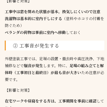
【影響と対策】
工事中は窓を閉めた状態が基本。換気しにくいので注意
洗濯物は基本的に室内干しにする
（塗料やホコリの付着を
防ぐため）
ベランダの荷物は事前に室内へ移動
しておく
② 工事音が発生する
外壁塗装工事では、足場の設置・撤去時や高圧洗浄、下地
補修などで
騒音が発生
します。特に、
足場の組み立てと解
体時（工事初日と最終日）が最も音が大きい
ため注意が必
要です。
【影響と対策】
在宅ワークや昼寝をする方は、工事期間を事前に確認
して