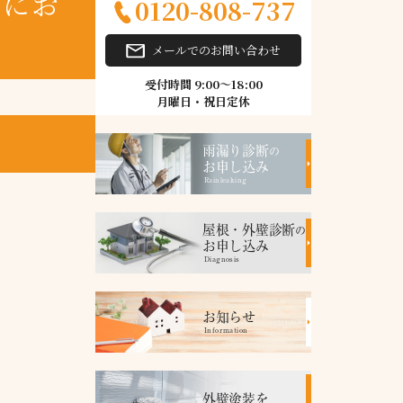
トにお
0120-808-737
メールでのお問い合わせ
受付時間 9:00～18:00
月曜日・祝日定休
雨漏り診断
の
お申し込み
Rainleaking
屋根・外壁診断
の
お申し込み
Diagnosis
お知らせ
Information
外壁塗装を