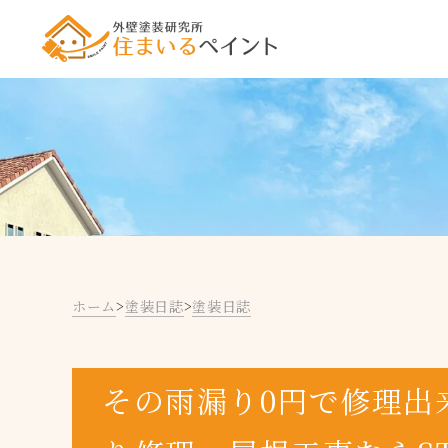
ホーム
>
塗装日誌
>
塗装日誌
その雨漏り0円で修理出