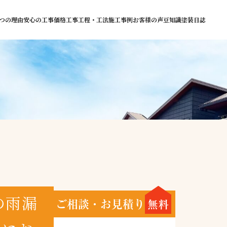
つの理由
安心の工事価格
工事工程・工法
施工事例
お客様の声
豆知識
塗装日誌
の雨漏
ご相談・お見積り
無料