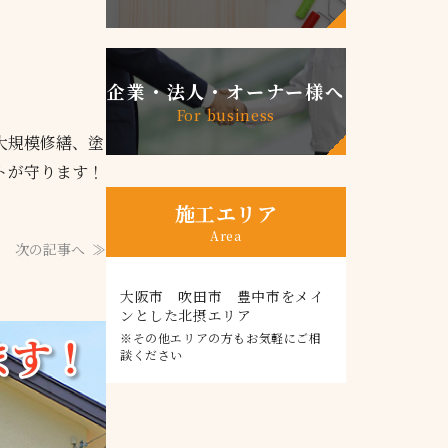
企業・法人・オーナー様へ
For business
大規模修繕、塗
トが守ります！
施工エリア
Area
次の記事へ
大阪市 吹田市 豊中市をメイ
ンとした北摂エリア
※その他エリアの方もお気軽にご相
談ください