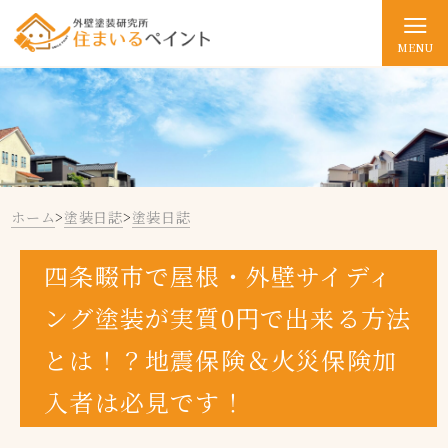
MENU
ホーム
>
塗装日誌
>
塗装日誌
四条畷市で屋根・外壁サイディ
ング塗装が実質0円で出来る方法
とは！？地震保険＆火災保険加
入者は必見です！