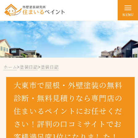
MENU
ホーム
>
塗装日誌
>
塗装日誌
大東市で屋根・外壁塗装の無料
診断・無料見積りなら専門店の
住まいるペイントにお任せくだ
さい！評判の口コミサイトでお
客様満足度1位になりました！