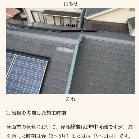
色あせ
割れ
3.
気候を考慮した施工時期
箕面市の気候において、
屋根塗装は1年中可能です
が、最
も適した時期は春（3～5月）または秋（9～11月）です。