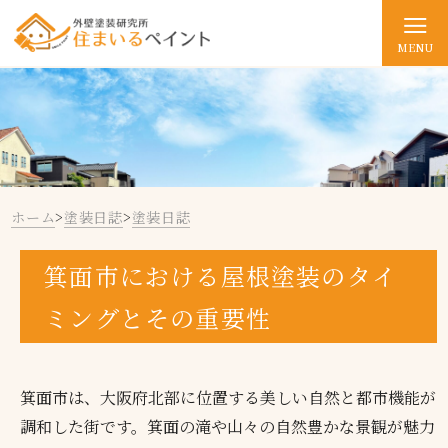
MENU
ホーム
>
塗装日誌
>
塗装日誌
箕面市における屋根塗装のタイ
ミングとその重要性
箕面市は、大阪府北部に位置する美しい自然と都市機能が
調和した街です。箕面の滝や山々の自然豊かな景観が魅力