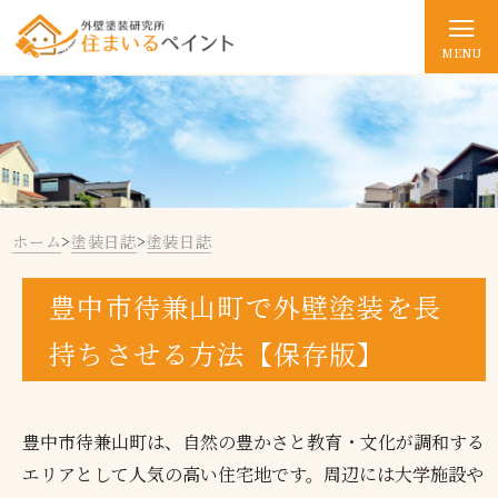
MENU
ホーム
>
塗装日誌
>
塗装日誌
豊中市待兼山町で外壁塗装を長
持ちさせる方法【保存版】
豊中市待兼山町は、自然の豊かさと教育・文化が調和する
エリアとして人気の高い住宅地です。周辺には大学施設や