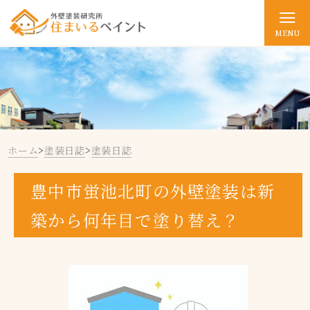
MENU
ホーム
>
塗装日誌
>
塗装日誌
豊中市蛍池北町の外壁塗装は新
築から何年目で塗り替え？