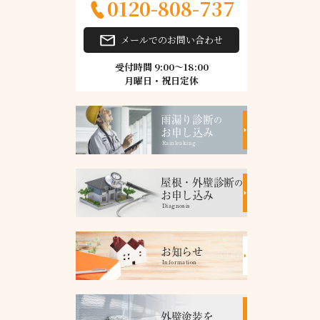
0120-808-737
メールでのお問い合わせ
受付時間 9:00～18:00
月曜日・祝日定休
雨漏り診断
の
お申し込み
Rainleaking
屋根・外壁診断
の
お申し込み
Diagnosis
お知らせ
Information
外壁塗装を