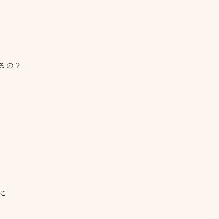
るの？
に