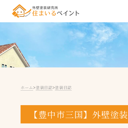
ホーム
>
塗装日誌
>
塗装日誌
【豊中市三国】外壁塗装