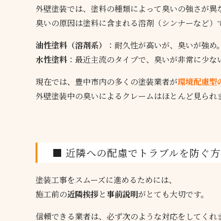
外壁塗装では、塗料の種類によって臭いの強さが異
臭いの原因は塗料に含まれる溶剤（シンナーなど）
油性塗料（溶剤系）
：耐久性が高いが、臭いが強め
水性塗料
：最近主流のタイプで、臭いが非常に少な
現在では、豊中市内の多くの塗装業者が
環境配慮型
外壁塗装中の臭いによるクレームはほとんど見られ
■ 近隣への配慮でトラブルを防ぐ方
塗装工事をスムーズに進めるためには、
施工前の
近隣挨拶
と
事前説明
がとても大切です。
信頼できる業者は、必ず次のような対応をしてくれ