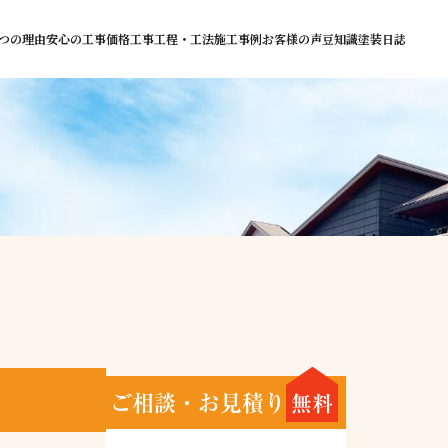
つの理由
安心の工事価格
工事工程・工法
施工事例
お客様の声
豆知識
塗装日誌
ご相談・お見積り
無料