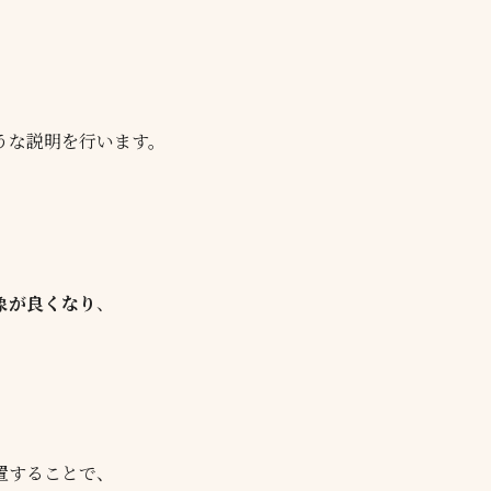
うな説明を行います。
象が良くなり
、
置することで、