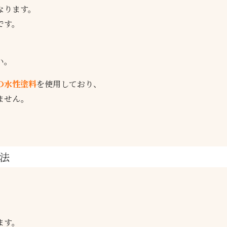
なります。
です。
。
い。
の水性塗料
を使用しており、
ません。
法
ます。