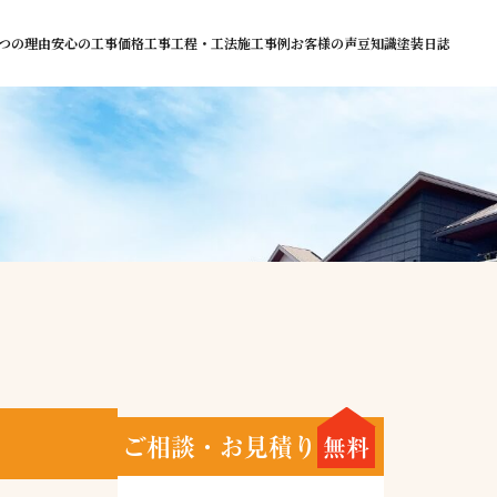
つの理由
安心の工事価格
工事工程・工法
施工事例
お客様の声
豆知識
塗装日誌
ご相談・お見積り
無料