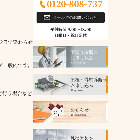
0120-808-737
メールでのお問い合わせ
受付時間 9:00～18:00
月曜日・祝日定休
2日で終わらせ
雨漏り診断
の
お申し込み
Rainleaking
が一般的です。
屋根・外壁診断
の
お申し込み
Diagnosis
ど行う場合など
お知らせ
Information
外壁塗装を