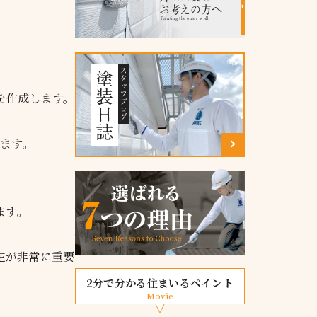
お考えの方へ
Painting the outer wall
スタッフブログ
塗装日誌
を作成します。
ます。
ます。
在が非常に重要
2分で分かる住まいるペイント
Movie