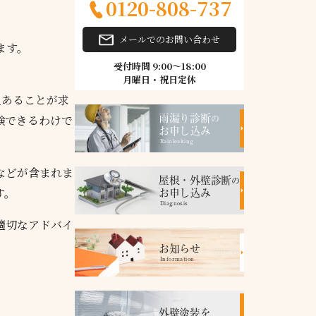
0120-808-737
メールでのお問い合わせ
ます。
受付時間 9:00～18:00
月曜日・祝日定休
上あることが求
験できるわけで
雨漏り診断
の
お申し込み
Rainleaking
などが含まれま
屋根・外壁診断
の
す。
お申し込み
Diagnosis
適切なアドバイ
お知らせ
Information
外壁塗装を