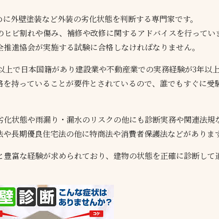
めに外壁塗装など外装の劣化状態を判断する専門家です。
のヒビ割れや傷み、補修や改修に関するアドバイスを行ってい
全推進協会が実施する試験に合格しなければなりません。
以上で日本国籍があり建設業や不動産業での実務経験が3年以
格を持っていることが要件とされているので、誰でもすぐに受
劣化状態や雨漏り・漏水のリスクの他にも診断実務や関連法規
法や長期優良住宅法の他に特商法や消費者保護法などがありま
と豊富な経験が求められており、建物の状態を正確に診断して