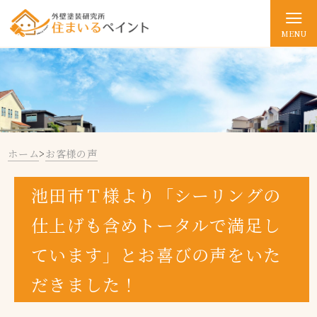
MENU
ホーム
>
お客様の声
池田市Ｔ様より「シーリングの
仕上げも含めトータルで満足し
ています」とお喜びの声をいた
だきました！