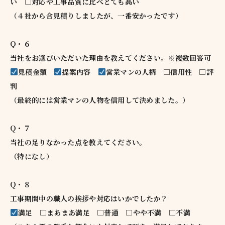
い □対応や工事品質に比べとても高い
（４社から合見積りしましたが、一番安かったです）
Q・６
当社をお選びいただいた理由を教えてください。※複数回答可
見積金額
提案内容
営業マンの人柄 □信用性 □評
判
（最終的には営業マンの人物を信用して決めました。）
Q・７
当社の足りなかった点を教えてください。
（特になし）
Q・８
工事期間中の職人の挨拶や対応はいかでしたか？
満足 □まあまあ満足 □普通 □やや不満 □不満