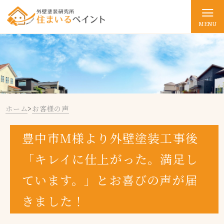
MENU
ホーム
>
お客様の声
豊中市M様より外壁塗装工事後
「キレイに仕上がった。満足し
ています。」とお喜びの声が届
きました！