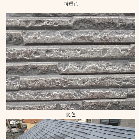
雨垂れ
変色