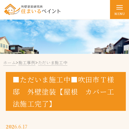
MENU
ホーム
>
施工事例
>
ただいま施工中
■ただいま施工中■吹田市Ｔ様
邸 外壁塗装【屋根 カバー工
法施工完了】
202
6.6.17