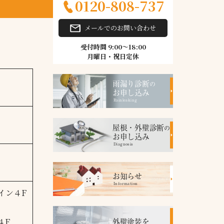
0120-808-737
メールでのお問い合わせ
受付時間 9:00～18:00
月曜日・祝日定休
雨漏り診断
の
お申し込み
Rainleaking
屋根・外壁診断
の
お申し込み
Diagnosis
お知らせ
Information
イン４F
４F
外壁塗装を