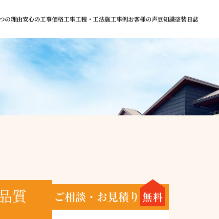
つの理由
安心の工事価格
工事工程・工法
施工事例
お客様の声
豆知識
塗装日誌
品質
ご相談・お見積り
無料