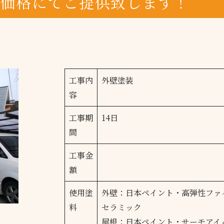
い価格にてご提供致します！
工事内
外壁塗装
容
工事期
14日
間
工事金
額
使用塗
外壁：日本ペイント・高弾性ファ
料
セラミック
屋根：日本ペイント・サーモアイ