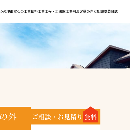
つの理由
安心の工事価格
工事工程・工法
施工事例
お客様の声
豆知識
塗装日誌
の外
ご相談・お見積り
無料