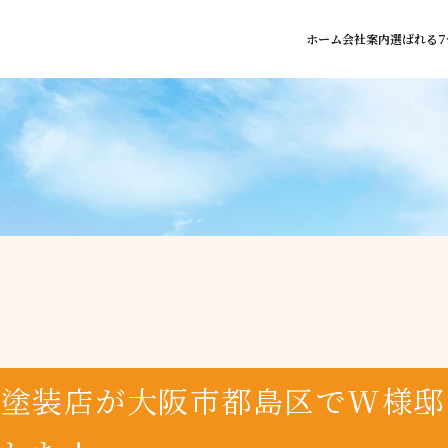
ホーム
会社案内
選ばれる7
壁塗装店が大阪市都島区でW様邸