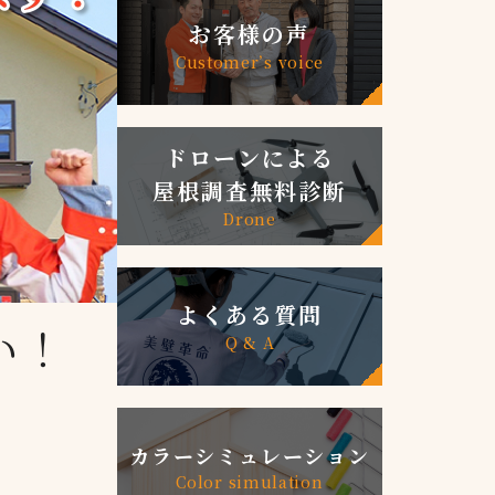
お客様の声
Customer’s voice
ドローンによる
屋根調査無料診断
Drone
よくある質問
い！
Q & A
カラーシミュレーション
Color simulation