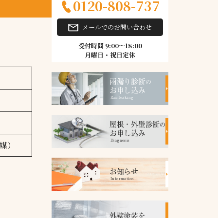
0120-808-737
メールでのお問い合わせ
受付時間 9:00～18:00
月曜日・祝日定休
雨漏り診断
の
お申し込み
Rainleaking
屋根・外壁診断
の
お申し込み
Diagnosis
触媒）
お知らせ
Information
外壁塗装を