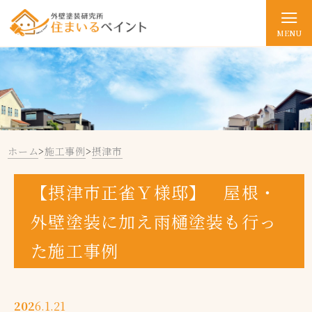
MENU
ホーム
>
施工事例
>
摂津市
【摂津市正雀Ｙ様邸】 屋根・
外壁塗装に加え雨樋塗装も行っ
た施工事例
202
6.1.21