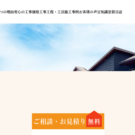
つの理由
安心の工事価格
工事工程・工法
施工事例
お客様の声
豆知識
塗装日誌
ご相談・お見積り
無料