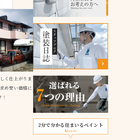
お考えの方へ
Painting the outer wall
スタッフブログ
塗装日誌
しく仕上がりま
求め安い価格に
す！
2分で分かる住まいるペイント
Movie