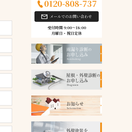
0120-808-737
メールでのお問い合わせ
受付時間 9:00～18:00
月曜日・祝日定休
雨漏り診断
の
お申し込み
Rainleaking
屋根・外壁診断
の
お申し込み
Diagnosis
お知らせ
Information
外壁塗装を